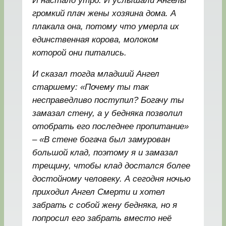
И настало утро. И услышали Ангелы
громкий плач жены хозяина дома. А
плакала она, потому что умерла их
единственная корова, молоком
которой они питались.
И сказал тогда младший Ангел
старшему: «Почему ты так
несправедливо поступил? Богачу ты
замазал стену, а у бедняка позволил
отобрать его последнее пропитание»
– «В стене богача был замурован
большой клад, поэтому я и замазал
трещину, чтобы клад достался более
достойному человеку. А сегодня ночью
приходил Ангел Смерти и хотел
забрать с собой жену бедняка, но я
попросил его забрать вместо неё